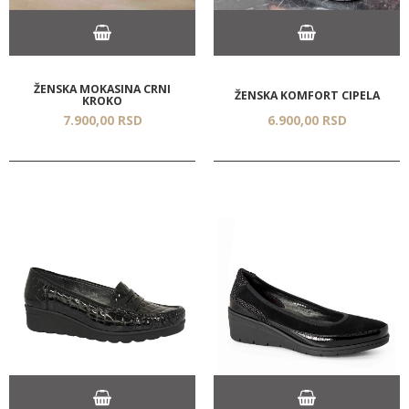
ŽENSKA MOKASINA CRNI
ŽENSKA KOMFORT CIPELA
KROKO
7.900,
00
RSD
6.900,
00
RSD