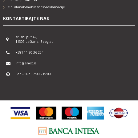
Politika privatnosti
Odustanak-saobraznost-reklamacije
KONTAKTIRAJTE NAS
Kružni put 42,
11309 Leštane, Beograd
+381 11 80 36 234
info@enex.rs
Pon - Sub : 7:00 - 15:00