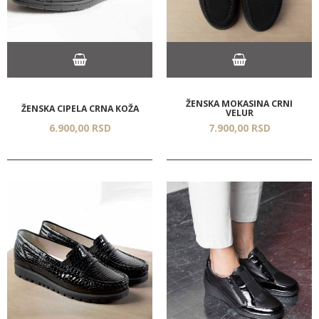
ŽENSKA MOKASINA CRNI
ŽENSKA CIPELA CRNA KOŽA
VELUR
6.900,
00
RSD
7.900,
00
RSD