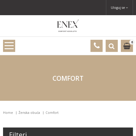
Uloguj se
0
COMFORT
Home
Ženska obuća
Comfort
Filteri