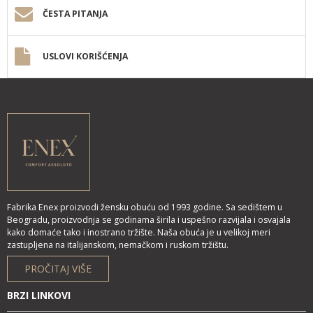
ČESTA PITANJA
USLOVI KORIŠĆENJA
Fabrika Enex proizvodi žensku obuću od 1993 godine. Sa sedištem u
Beogradu, proizvodnja se godinama širila i uspešno razvijala i osvajala
kako domaće tako i inostrano tržište. Naša obuća je u velikoj meri
zastupljena na italijanskom, nemačkom i ruskom tržištu.
PROČITAJ VIŠE
BRZI LINKOVI