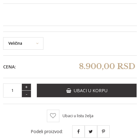
8.900,
00
RSD
CENA:
+
UBACI U KORPU
-
Ubaci u listu želja
Podeli proizvod: