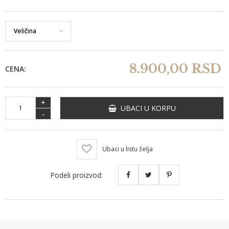
8.900,
00
RSD
CENA:
+
UBACI U KORPU
-
Ubaci u listu želja
Podeli proizvod: