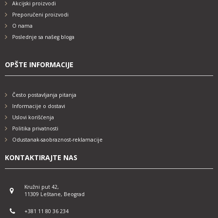
Akcijski proizvodi
Preporučeni proizvodi
O nama
Poslednje sa našeg bloga
OPŠTE INFORMACIJE
Često postavljanja pitanja
Informacije o dostavi
Uslovi korišćenja
Politika privatnosti
Odustanak-saobraznost-reklamacije
KONTAKTIRAJTE NAS
Kružni put 42,
11309 Leštane, Beograd
+381 11 80 36 234