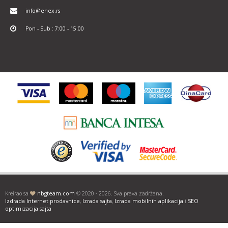
info@enex.rs
Pon - Sub : 7:00 - 15:00
Kreirao sa
nbgteam.com
© 2020 - 2026. Sva prava zadržana.
Izdrada Internet prodavnice
,
Izrada sajta
,
Izrada mobilnih aplikacija
i
SEO
optimizacija sajta