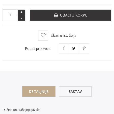
+
UBACI U KORPU
-
Ubaci u listu želja
Podeli proizvod:
DETALJNIJE
SASTAV
Dužina unutrašnjeg gazišta