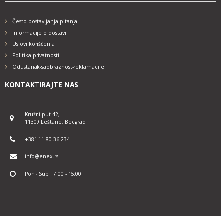
Često postavljanja pitanja
Informacije o dostavi
Uslovi korišćenja
Politika privatnosti
Odustanak-saobraznost-reklamacije
KONTAKTIRAJTE NAS
Kružni put 42,
11309 Leštane, Beograd
+381 11 80 36 234
info@enex.rs
Pon - Sub : 7:00 - 15:00