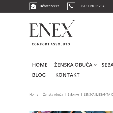
info@enex.rs
+381 11 80 36 234
HOME
ŽENSKA OBUĆA
SEB
BLOG
KONTAKT
Home
Ženska obuća
Salonke
ŽENSKA ELEGANTA CI