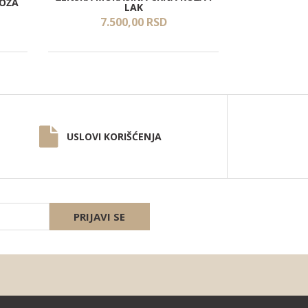
KOŽA
ŽENSKA C
LAK
7.500,
00
RSD
8.5
USLOVI KORIŠĆENJA
PRIJAVI SE