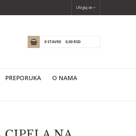
Uloguj se
0
STAVKE
0,
00
RSD
PREPORUKA
O NAMA
 CIPELA NA