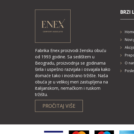
BRZI 
Hom
Novi 
Akcij
Fabrika Enex proizvodi žensku obuću
Prepo
od 1993 godine. Sa sedištem u
Beogradu, proizvodnja se godinama
O na
širila i uspešno razvijala i osvajala kako
Posle
domaće tako i inostrano tržište. Naša
obuća je u velikoj meri zastupljena na
italijanskom, nemačkom i ruskom
tržištu.
PROČITAJ VIŠE