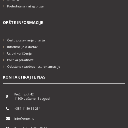
Poslednje sa našeg bloga
OPŠTE INFORMACIJE
Često postavljanja pitanja
Informacije o dostavi
Uslovi korišćenja
Politika privatnosti
Odustanak-saobraznost-reklamacije
KONTAKTIRAJTE NAS
Kružni put 42,
11309 Leštane, Beograd
+381 11 80 36 234
info@enex.rs