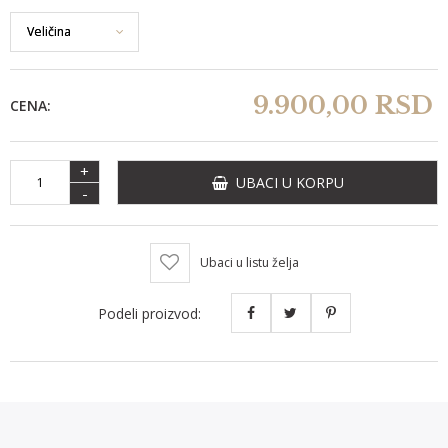
9.900,
00
RSD
CENA:
+
UBACI U KORPU
-
Ubaci u listu želja
Podeli proizvod: