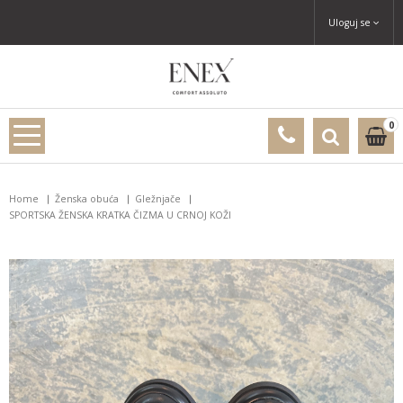
Uloguj se
0
Home
Ženska obuća
Gležnjače
SPORTSKA ŽENSKA KRATKA ČIZMA U CRNOJ KOŽI