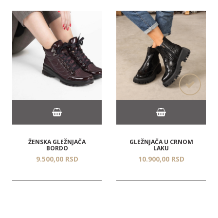
ŽENSKA GLEŽNJAČA
GLEŽNJAČA U CRNOM
BORDO
LAKU
9.500,
00
RSD
10.900,
00
RSD