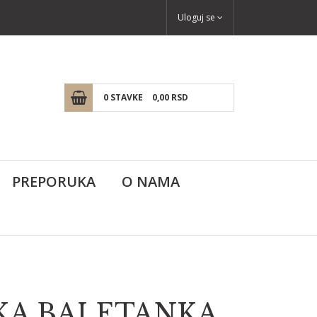
Uloguj se
0
STAVKE
0,
00
RSD
PREPORUKA
O NAMA
KA BALETANKA