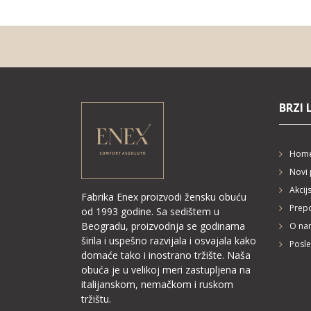
BRZI 
Hom
Novi 
Akcij
Fabrika Enex proizvodi žensku obuću
Prepo
od 1993 godine. Sa sedištem u
Beogradu, proizvodnja se godinama
O na
širila i uspešno razvijala i osvajala kako
Posle
domaće tako i inostrano tržište. Naša
obuća je u velikoj meri zastupljena na
italijanskom, nemačkom i ruskom
tržištu.