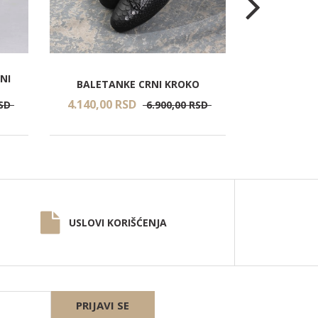
NI
BALETANKE CRNI KROKO
BALETAN
4.140,
00
RSD
4.140,
00
SD
6.900,
00
RSD
USLOVI KORIŠĆENJA
PRIJAVI SE