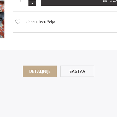
UBA
-
Ubaci u listu želja
DETALJNIJE
SASTAV