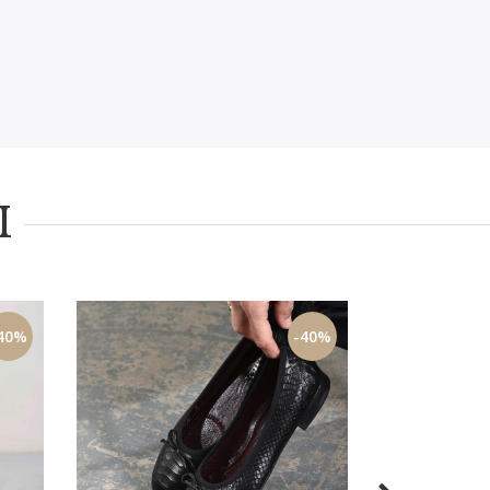
I
40%
-40%