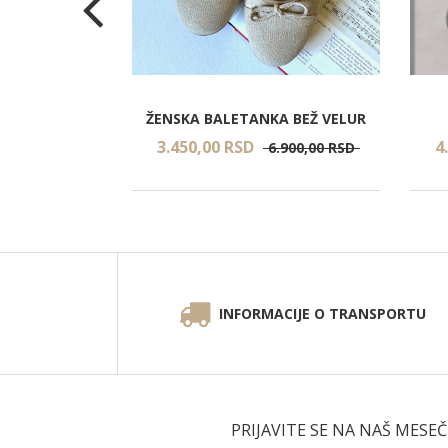
RDO KOŽA
ŽENSKA BALETANKA BEŽ VELUR
3.450,
00
RSD
4
.900,
00
RSD
6.900,
00
RSD
INFORMACIJE O TRANSPORTU
PRIJAVITE SE NA NAŠ MESE