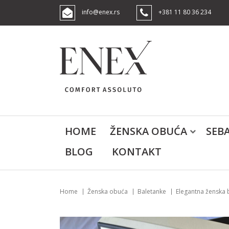
info@enex.rs
+381 11 80 36 234
HOME
ŽENSKA OBUĆA
SEB
BLOG
KONTAKT
Home
Ženska obuća
Baletanke
Elegantna ženska 