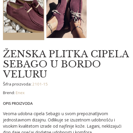
ŽENSKA PLITKA CIPELA
SEBAGO U BORDO
VELURU
Šifra proizvoda:
2101-15
Brend:
Enex
OPIS PROIZVODA
Veoma udobna cipela Sebago u svom prepoznatljivom
jednostavnom dizajnu. Odlikuje se izuzetnom udobnošću i
visokim kvalitetom izrade od najfinije kože. Lagani, neklizajući
đon daje osećaj dodatne udobnosti i komfora.