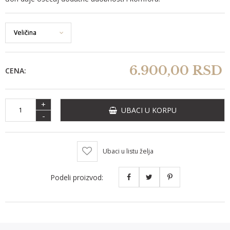
6.900,
00
RSD
CENA:
+
UBACI U KORPU
-
Ubaci u listu želja
Podeli proizvod: