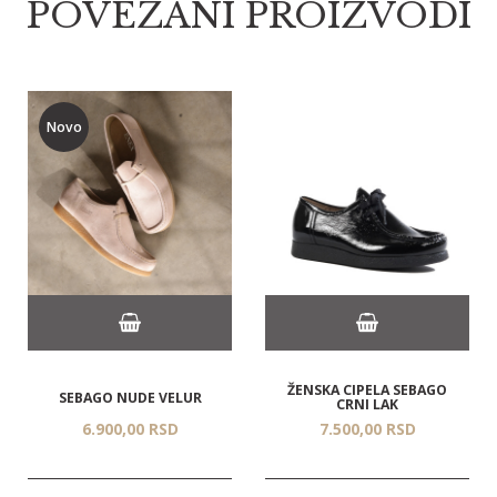
POVEZANI PROIZVODI
Novo
ŽENSKA CIPELA SEBAGO
SEBAGO NUDE VELUR
CRNI LAK
6.900,
00
RSD
7.500,
00
RSD