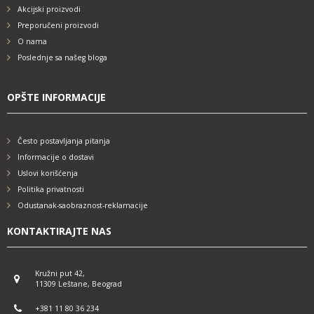
Akcijski proizvodi
Preporučeni proizvodi
O nama
Poslednje sa našeg bloga
OPŠTE INFORMACIJE
Često postavljanja pitanja
Informacije o dostavi
Uslovi korišćenja
Politika privatnosti
Odustanak-saobraznost-reklamacije
KONTAKTIRAJTE NAS
Kružni put 42,
11309 Leštane, Beograd
+381 11 80 36 234