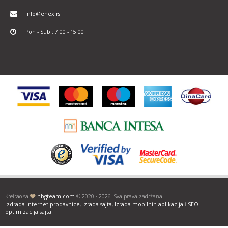
info@enex.rs
Pon - Sub : 7:00 - 15:00
Kreirao sa
nbgteam.com
© 2020 - 2026. Sva prava zadržana.
Izdrada Internet prodavnice
,
Izrada sajta
,
Izrada mobilnih aplikacija
i
SEO
optimizacija sajta