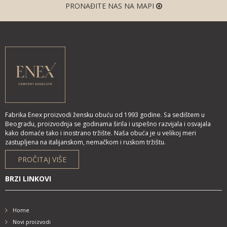
PRONAĐITE NAS NA MAPI
Fabrika Enex proizvodi žensku obuću od 1993 godine. Sa sedištem u
Beogradu, proizvodnja se godinama širila i uspešno razvijala i osvajala
kako domaće tako i inostrano tržište. Naša obuća je u velikoj meri
zastupljena na italijanskom, nemačkom i ruskom tržištu.
PROČITAJ VIŠE
BRZI LINKOVI
Home
Novi proizvodi