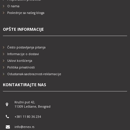
O nama
Poslednje sa našeg bloga
OPŠTE INFORMACIJE
Često postavljanja pitanja
Informacije o dostavi
Uslovi korišćenja
Politika privatnosti
Odustanak-saobraznost-reklamacije
KONTAKTIRAJTE NAS
Kružni put 42,
11309 Leštane, Beograd
+381 11 80 36 234
info@enex.rs