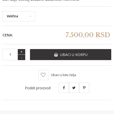
7.500,
00
RSD
CENA:
+
UBACI U KORPU
-
Ubaci u listu želja
Podeli proizvod: