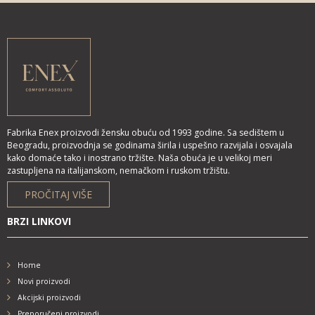
Fabrika Enex proizvodi žensku obuću od 1993 godine. Sa sedištem u
Beogradu, proizvodnja se godinama širila i uspešno razvijala i osvajala
kako domaće tako i inostrano tržište. Naša obuća je u velikoj meri
zastupljena na italijanskom, nemačkom i ruskom tržištu.
PROČITAJ VIŠE
BRZI LINKOVI
Home
Novi proizvodi
Akcijski proizvodi
Preporučeni proizvodi