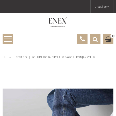
Uloguj se
0
Home
SEBAGO
POLUDUBOKA CIPELA SEBAGO U KONJAK VELURU